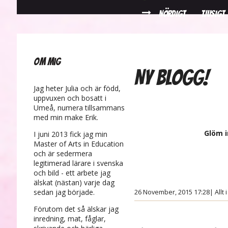
NÖRDIGT
TJUSIGT
Om mig
NY BLOGG!
Jag heter Julia och är född,
uppvuxen och bosatt i
Umeå, numera tillsammans
med min make Erik.
Glöm i
I juni 2013 fick jag min
Master of Arts in Education
och är sedermera
legitimerad lärare i svenska
och bild - ett arbete jag
älskat (nästan) varje dag
sedan jag började.
26 November, 2015 17:28
|
Allt 
Förutom det så älskar jag
inredning, mat, fåglar,