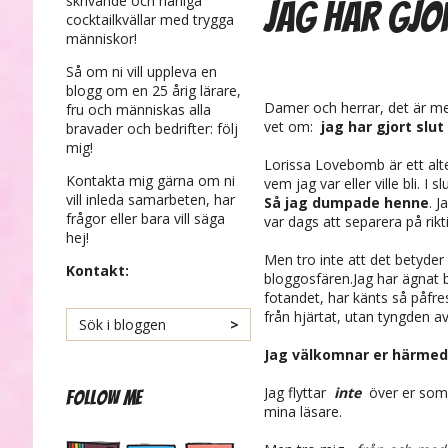
skrivande och härliga
JAG HAR GJO
cocktailkvällar med trygga
människor!
Så om ni vill uppleva en
blogg om en 25 årig lärare,
Damer och herrar, det är 
fru och människas alla
vet om:
jag har gjort slu
bravader och bedrifter: följ
mig!
Lorissa Lovebomb är ett alte
Kontakta mig gärna om ni
vem jag var eller ville bli. I
vill inleda samarbeten, har
Så jag dumpade henne
. J
frågor eller bara vill säga
var dags att separera på rikt
hej!
Men tro inte att det betyder 
Kontakt:
bloggosfären.Jag har ägnat 
fotandet, har känts så påfres
från hjärtat, utan tyngden a
Jag välkomnar er härmed
Jag flyttar
inte
över er som 
Follow me
mina läsare.