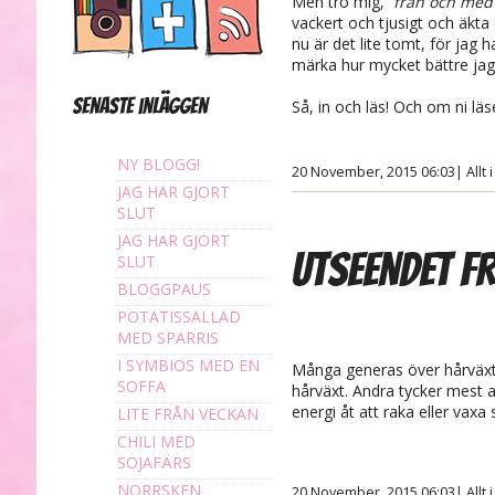
Men tro mig,
från och med
vackert och tjusigt och äkta
nu är det lite tomt, för ja
märka hur mycket bättre jag
Senaste inläggen
Så, in och läs! Och om ni lä
NY BLOGG!
20 November, 2015 06:03
|
Allt 
JAG HAR GJORT
SLUT
JAG HAR GJORT
Utseendet f
SLUT
BLOGGPAUS
POTATISSALLAD
MED SPARRIS
I SYMBIOS MED EN
Många generas över hårväxt p
SOFFA
hårväxt
. Andra tycker mest a
energi åt att raka eller vaxa 
LITE FRÅN VECKAN
CHILI MED
SOJAFÄRS
NORRSKEN
20 November, 2015 06:03
|
Allt 